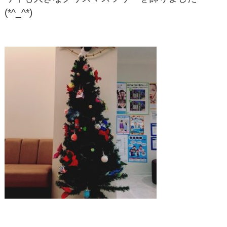
(*^_^*)