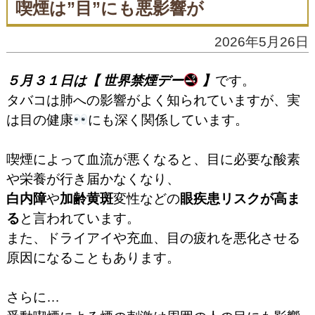
喫煙は”目”にも悪影響が
2026年5月26日
５月３１日は【 世界禁煙デー
】
です。
タバコは肺への影響がよく知られていますが、実
は目の健康
にも深く関係しています。
喫煙によって血流が悪くなると、目に必要な酸素
や栄養が行き届かなくなり、
白内障
や
加齢黄斑
変性などの
眼疾患リスクが高ま
る
と言われています。
また、ドライアイや充血、目の疲れを悪化させる
原因になることもあります。
さらに…