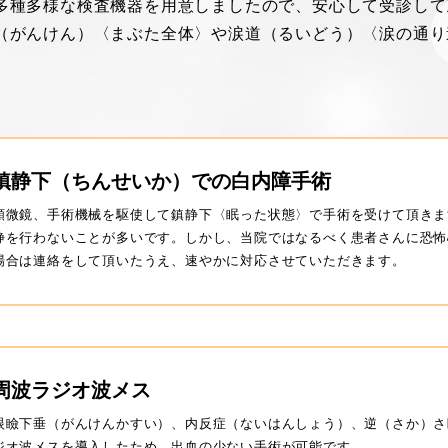
多種多様な検査機器を用意しましたので、安心して受診して
（がんけん）〈まぶた全体〉や涙道（るいどう）〈涙の通り
鎮静下（ちんせいか）での白内障手術
顕微鏡、手術機械を駆使して鎮静下〈眠った状態〉で手術を受けて頂きま
静を行わないことが多いです。しかし、当院ではなるべく患者さんに恐怖
場合は連絡をして頂いたうえ、速やかに対応させていただきます。
周波ラジオ波メス
眼瞼下垂（がんけんかすい）、内反症（ないはんしょう）、逆（さか）さ
ジオ波メスを導入したため、出血の少ない手術が可能です。