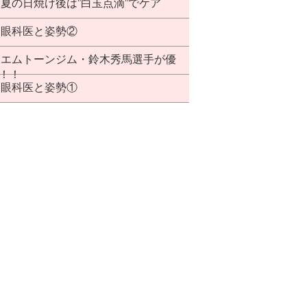
夏の日焼け後は”白玉点滴”でケア
眼科医と姿勢②
エムトーンジム・鈴木秀馬選手が優
！！
眼科医と姿勢①